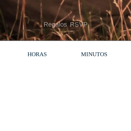
Regalos
RSVP
HORAS
MINUTOS