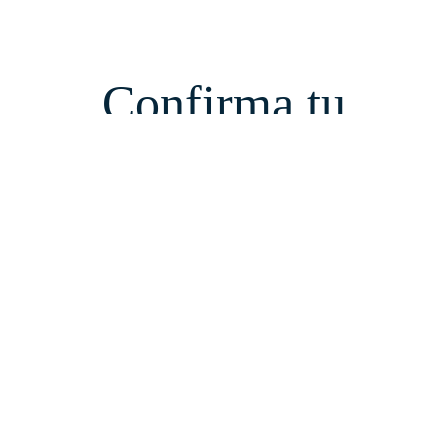
Confirma tu
Asistencia
Confirmanos tu asistencia y si necesitás un menú particular
Confirmar asistencia