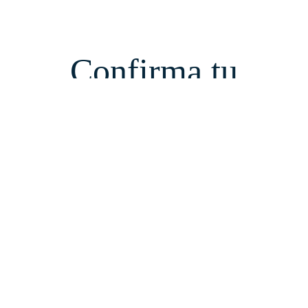
Confirma tu
Asistencia
Confirmanos tu asistencia y si necesitás un menú particular
Confirmar asistencia