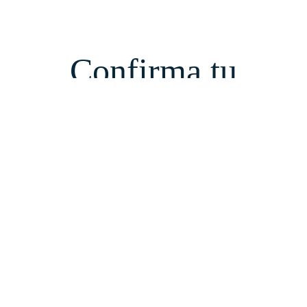
Confirma tu
Asistencia
Confirmanos tu asistencia y si necesitás un menú particular
Confirmar asistencia