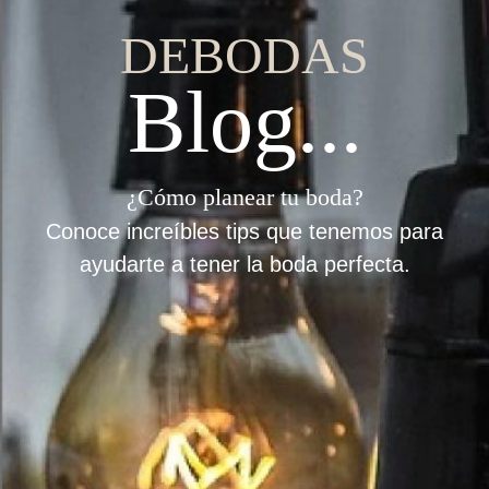
DEBODAS
Blog...
¿Cómo planear tu boda?
Conoce increíbles tips que tenemos para
ayudarte a tener la boda perfecta.